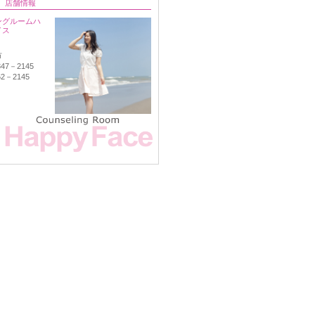
店舗情報
ングルームハ
イス
市
347－2145
62－2145