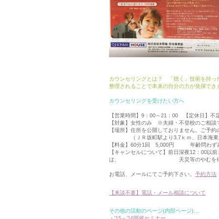
カウンセリングとは？ 「聴く」技術を持っ
整理されることで本来の自分の力が発揮でき
カウンセリングを受けたい方へ
【営業時間】9：00～21：00 【定休日】不
【対象】女性のみ ※夫婦・不登校のご相談
【場所】住所を公開しておりません。ご予約
（ＪＲ坂町駅より3.7ｋｍ、日本海東北道
【料金】60分1回 5,000円 年齢問わず高校
【キャンセルについて】前日深夜12：00以
は、 天災等のやむを得ない場合
お電話、メールにてご予約下さい。
予約方法
【来談不要】電話・メール相談について
その他の活動のページ(内部ページ)…
・
'15～’16開催セミナー