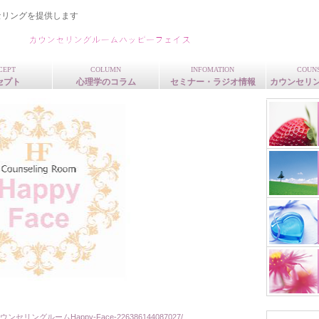
セリングを提供します
CEPT
COLUMN
INFOMATION
COUN
セプト
心理学のコラム
セミナー・ラジオ情報
カウンセリ
ウンセリングルームHappy-Face-226386144087027/