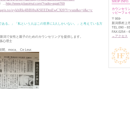
SHOP INFO.
am〉…
http://www.jcbasimul.com/?radio=agatt769
カウンセリ
/magis.to/eykhRk4BBl8uKSEEDmEwCXl9?l=vsm&o=i&c=c
ッピーフェ
〒959-
新潟県村上
である。」「私という人はこの世界に1人しかいない。」と考えている方
TEL.090－8
FAX.0254－
→アクセス
村上・新潟で女性と親子のためのカウンセリングを提供します。
係心理士
oca、 Ce Leur.