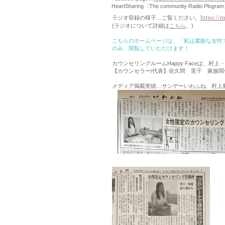
HeartSharing〈The community Radio Plogr
https:/
ラジオ収録の様子…ご覧ください。
(ラジオについて詳細は
こちら
。)
こちらのホームページは、「私は素敵な女性
のみ、閲覧していただけます！
カウンセリングルームHappy Faceは、
【カウンセラー/代表】佐久間 里子 家族関
メディア掲載実績…サンデーいわふね、村上新聞、m